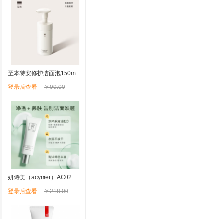
至本特安修护洁面泡150ml 温和清洁氨基酸表活泡沫绵密慕斯洗面奶
登录后查看
￥99.00
妍诗美（acymer）AC02保湿嫩肤洁面乳 深层洁净去油女男士洗面奶补水保湿 伊的家
登录后查看
￥218.00