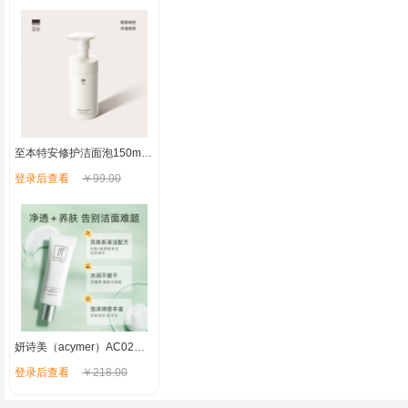
至本特安修护洁面泡150ml 温和清洁氨基酸表活泡沫绵密慕斯洗面奶
登录后查看
￥99.00
妍诗美（acymer）AC02保湿嫩肤洁面乳 深层洁净去油女男士洗面奶补水保湿 伊的家
登录后查看
￥218.00