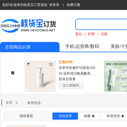
您好!欢迎来到核货宝订货系统
请登录
|
免费注册
美白
|
护肤
|
洁面
手机/运营商/数码
美肤/个
全部商品分类
已售15件
至本特安修护洁面泡150
ml 温和清洁氨基酸表活
泡沫绵密慕斯洗面奶
登录后查看
加入购物车
首页
家用电器
猜你喜欢
综合排序
销量
有货优先