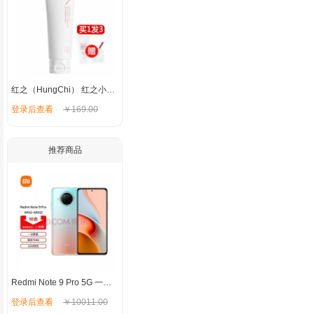
红之（HungChi） 红之小亲净洗面奶氨基酸洁面乳女控油学生温和敏感肌男士 小亲净洗面奶100g【油皮混油皮】
登录后查看
￥169.00
推荐商品
Redmi Note 9 Pro 5G 一亿像素 骁龙750G 33W快充 120Hz刷新率 湖光秋色 8GB+128G
登录后查看
￥10011.00