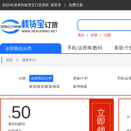
您好!欢迎来到核货宝订货系统
请登录
|
免费注册
美白
|
护肤
|
洁面
手机/运营商/数码
美肤/个
全部商品分类
首页
领券中心
分类：
全部商品分类
美肤/个护
手机/运
家居/家具/家装/厨具
家用电器
50
立
￥
￥
即
满300减50
领