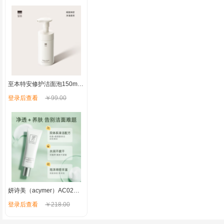
至本特安修护洁面泡150ml 温和清洁氨基酸表活泡沫绵密慕斯洗面奶
登录后查看
￥99.00
妍诗美（acymer）AC02保湿嫩肤洁面乳 深层洁净去油女男士洗面奶补水保湿 伊的家
登录后查看
￥218.00