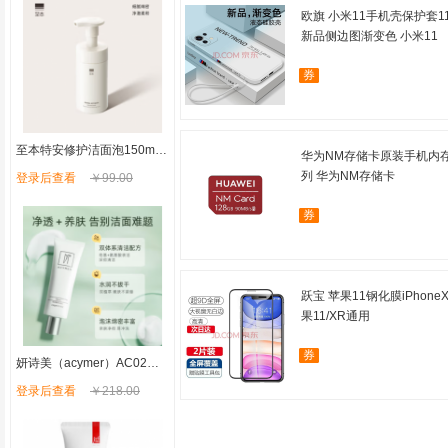
欧旗 小米11手机壳保护套
新品侧边图渐变色 小米11
券
至本特安修护洁面泡150ml 温和清洁氨基酸表活泡沫绵密慕斯洗面奶
华为NM存储卡原装手机内存卡二合
列 华为NM存储卡
登录后查看
￥99.00
券
跃宝 苹果11钢化膜iPhoneX
果11/XR通用
券
妍诗美（acymer）AC02保湿嫩肤洁面乳 深层洁净去油女男士洗面奶补水保湿 伊的家
登录后查看
￥218.00