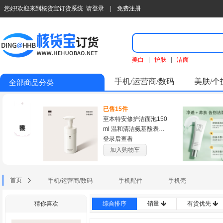
您好!欢迎来到核货宝订货系统
请登录
|
免费注册
美白
|
护肤
|
洁面
手机/运营商/数码
美肤/个
全部商品分类
已售15件
至本特安修护洁面泡150
ml 温和清洁氨基酸表活
泡沫绵密慕斯洗面奶
登录后查看
加入购物车
首页
手机/运营商/数码
手机配件
手机壳
猜你喜欢
综合排序
销量
有货优先