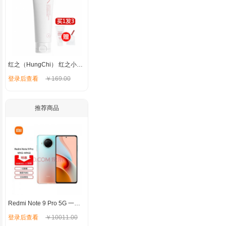
红之（HungChi） 红之小亲净洗面奶氨基酸洁面乳女控油学生温和敏感肌男士 小亲净洗面奶100g【油皮混油皮】
登录后查看
￥169.00
推荐商品
Redmi Note 9 Pro 5G 一亿像素 骁龙750G 33W快充 120Hz刷新率 湖光秋色 8GB+128G
登录后查看
￥10011.00