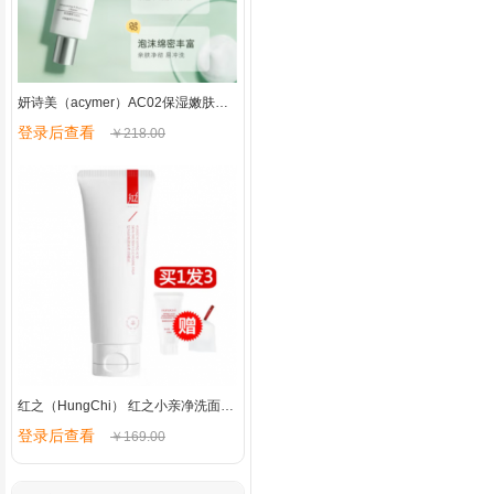
妍诗美（acymer）AC02保湿嫩肤洁面乳 深层洁净去油女男士洗面奶补水保湿 伊的家
登录后查看
￥218.00
红之（HungChi） 红之小亲净洗面奶氨基酸洁面乳女控油学生温和敏感肌男士 小亲净洗面奶100g【油皮混油皮】
登录后查看
￥169.00