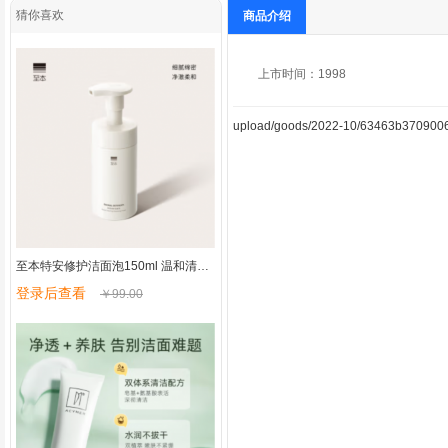
猜你喜欢
商品介绍
上市时间：1998
upload/goods/2022-10/63463b3709006
至本特安修护洁面泡150ml 温和清洁氨基酸表活泡沫绵密慕斯洗面奶
登录后查看
￥99.00