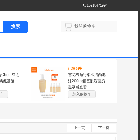
15918671994
搜索
我的购物车
已售0件
Chi） 红之
雪花秀顺行柔和洁颜泡
奶氨基酸洁
沫200ml氨基酸洗面奶去
学生温和敏
角质清洁生日礼物送女
登录后查看
小亲净洗面奶1
友
车
加入购物车
皮混油皮】
上一页
下一页