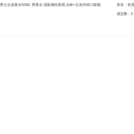
N/男士古龙香水50ML 男香水 清新感性香调 丛林+古龙45ML3套瓶
库存：
有
成交数：
0