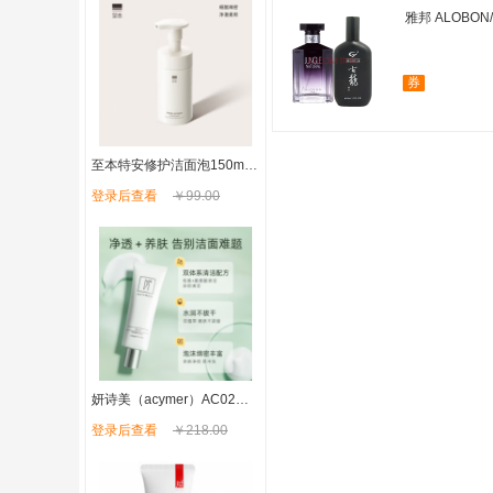
雅邦 ALOBO
券
至本特安修护洁面泡150ml 温和清洁氨基酸表活泡沫绵密慕斯洗面奶
登录后查看
￥99.00
妍诗美（acymer）AC02保湿嫩肤洁面乳 深层洁净去油女男士洗面奶补水保湿 伊的家
登录后查看
￥218.00