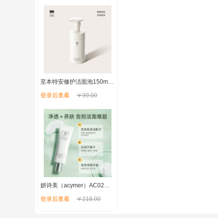
至本特安修护洁面泡150ml 温和清洁氨基酸表活泡沫绵密慕斯洗面奶
登录后查看
￥99.00
妍诗美（acymer）AC02保湿嫩肤洁面乳 深层洁净去油女男士洗面奶补水保湿 伊的家
登录后查看
￥218.00