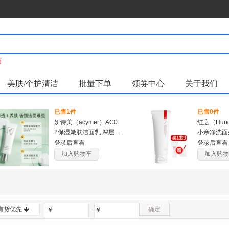
面
美肤/个护清洁
批量下单
领券中心
关于我们
已售1件
已售0件
妍诗美（acymer）AC0
红之（Hung
2保湿嫩肤洁面乳 深层洁
小亲净洗面
净去油女男士洗面奶补
登录后查看
面乳女控油
登录后查看
水保湿 伊的家
感肌男士 
加入购物车
加入购物
00g【油
有货优先
确定
￥
￥
-