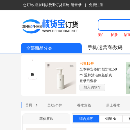
您好!欢迎来到核货宝订货系统
请登录
|
免费注册
美白
|
护肤
|
洁
手机/运营商/数码
全部商品分类
已售15件
至本特安修护洁面泡150
ml 温和清洁氨基酸表活
泡沫绵密慕斯洗面奶
登录后查看
加入购物车
首页
美肤/个护
香水彩妆
男士香水
猜你喜欢
综合排序
销量