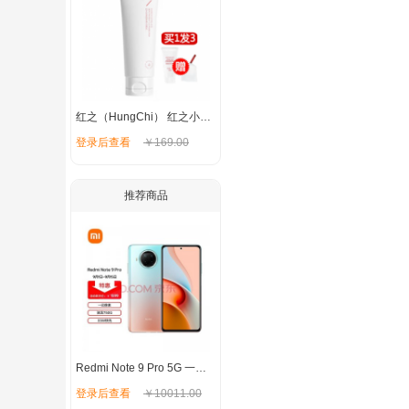
红之（HungChi） 红之小亲净洗面奶氨基酸洁面乳女控油学生温和敏感肌男士 小亲净洗面奶100g【油皮混油皮】
登录后查看
￥169.00
推荐商品
Redmi Note 9 Pro 5G 一亿像素 骁龙750G 33W快充 120Hz刷新率 湖光秋色 8GB+128G
登录后查看
￥10011.00