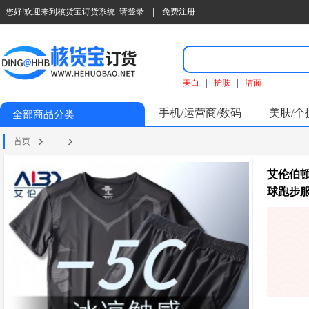
您好!欢迎来到核货宝订货系统
请登录
|
免费注册
美白
|
护肤
|
洁面
手机/运营商/数码
美肤/个
全部商品分类
首页
艾伦伯顿
球跑步