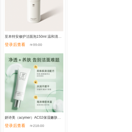
至本特安修护洁面泡150ml 温和清洁氨基酸表活泡沫绵密慕斯洗面奶
登录后查看
￥99.00
妍诗美（acymer）AC02保湿嫩肤洁面乳 深层洁净去油女男士洗面奶补水保湿 伊的家
登录后查看
￥218.00