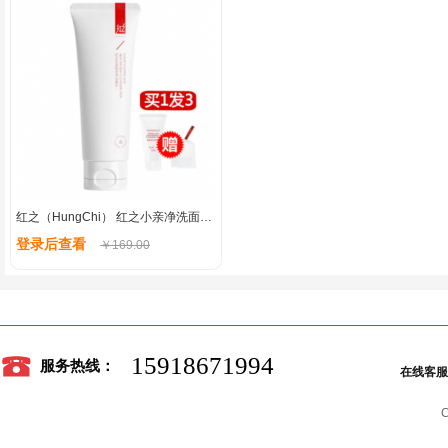
红之（HungChi） 红之小亲净洗面奶氨基酸洁面乳女控油学生温和敏感肌男士 小亲净洗面奶100g【油皮混油皮】
登录后查看
￥169.00
15918671994
服务热线：
在线客