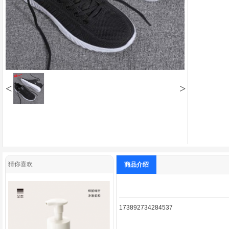
<
>
猜你喜欢
商品介绍
173892734284537