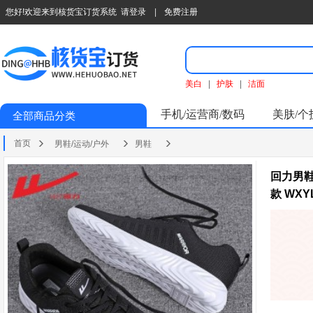
您好!欢迎来到核货宝订货系统
请登录
|
免费注册
美白
|
护肤
|
洁面
手机/运营商/数码
美肤/个
全部商品分类
首页
男鞋/运动/户外
男鞋
回力男
款 WXYL