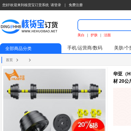
您好!欢迎来到核货宝订货系统
请登录
|
免费注册
美白
|
护肤
|
洁面
手机/运营商/数码
美肤/个
全部商品分类
首页
华亚（H
材 20