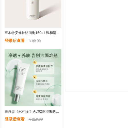
至本特安修护洁面泡150ml 温和清洁氨基酸表活泡沫绵密慕斯洗面奶
登录后查看
￥99.00
妍诗美（acymer）AC02保湿嫩肤洁面乳 深层洁净去油女男士洗面奶补水保湿 伊的家
登录后查看
￥218.00