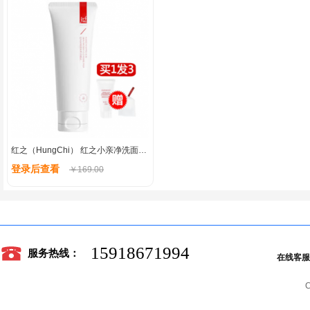
红之（HungChi） 红之小亲净洗面奶氨基酸洁面乳女控油学生温和敏感肌男士 小亲净洗面奶100g【油皮混油皮】
登录后查看
￥169.00
15918671994
服务热线：
在线客