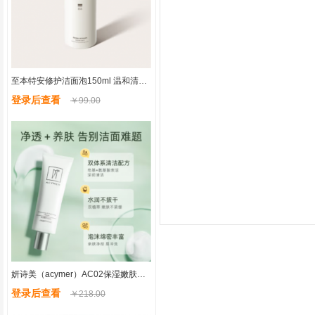
至本特安修护洁面泡150ml 温和清洁氨基酸表活泡沫绵密慕斯洗面奶
登录后查看
￥99.00
妍诗美（acymer）AC02保湿嫩肤洁面乳 深层洁净去油女男士洗面奶补水保湿 伊的家
登录后查看
￥218.00