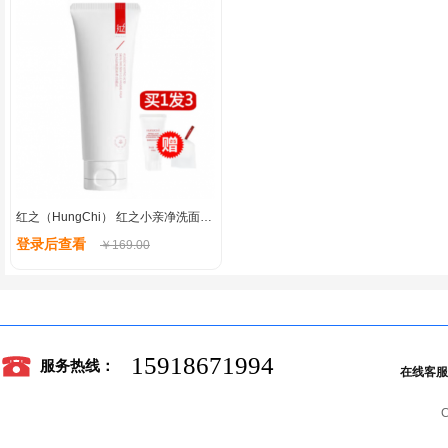
红之（HungChi） 红之小亲净洗面奶氨基酸洁面乳女控油学生温和敏感肌男士 小亲净洗面奶100g【油皮混油皮】
登录后查看
￥169.00
15918671994
服务热线：
在线客