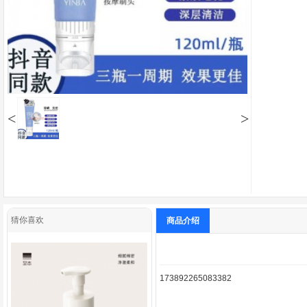
<
>
猜你喜欢
商品介绍
173892265083382