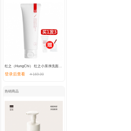
红之（HungChi） 红之小亲净洗面奶氨基酸洁面乳女控油学生温和敏感肌男士 小亲净洗面奶100g【油皮混油皮】
登录后查看
￥169.00
热销商品